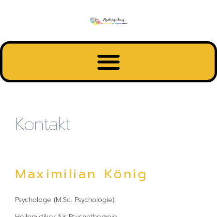
Inhalt
springen
Kontakt
Maximilian König
Psychologe (M.Sc. Psychologie)
Heilpraktiker für Psychotherapie